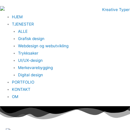
Hopp
rett
HJEM
til
TJENESTER
innholdet
ALLE
Grafisk design
Webdesign og webutvikling
Trykksaker
UI/UX-design
Merkevarebygging
Digital design
PORTFOLIO
KONTAKT
OM