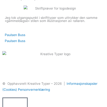
Jeg tok utgangspunkt i skrifttyper som uttrykker den samme
«gammeldagse» stilen som illustrasjonen av rallaren.
Prev
Next
Paulsen Buss
Paulsen Buss
F
B
Y
a
e
o
© Opphavsrett Kreative Typer – 2026 |
Informasjonskapsler
c
h
u
(Cookies)
Personvernerklæring
e
a
t