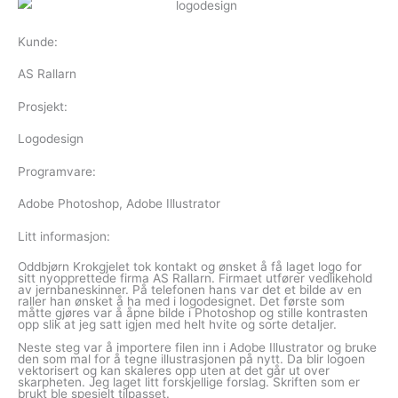
Kunde:
AS Rallarn
Prosjekt:
Logodesign
Programvare:
Adobe Photoshop, Adobe Illustrator
Litt informasjon:
Oddbjørn Krokgjelet tok kontakt og ønsket å få laget logo for
sitt nyopprettede firma AS Rallarn. Firmaet utfører vedlikehold
av jernbaneskinner. På telefonen hans var det et bilde av en
raller han ønsket å ha med i logodesignet. Det første som
måtte gjøres var å åpne bilde i Photoshop og stille kontrasten
opp slik at jeg satt igjen med helt hvite og sorte detaljer.
Neste steg var å importere filen inn i Adobe Illustrator og bruke
den som mal for å tegne illustrasjonen på nytt. Da blir logoen
vektorisert og kan skaleres opp uten at det går ut over
skarpheten. Jeg laget litt forskjellige forslag. Skriften som er
brukt ble spesielt tilpasset.