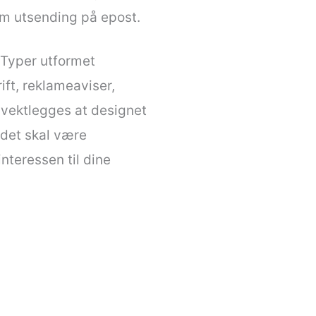
som utsending på epost.
 Typer utformet
rift, reklameaviser,
t vektlegges at designet
t det skal være
teressen til dine
Y