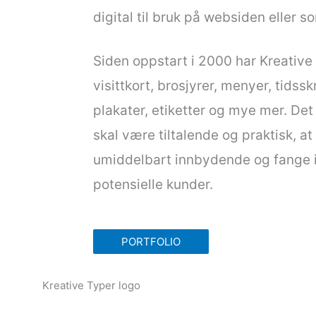
digital til bruk på websiden eller 
Siden oppstart i 2000 har Kreative
visittkort, brosjyrer, menyer, tidssk
plakater, etiketter og mye mer. De
skal være tiltalende og praktisk, a
umiddelbart innbydende og fange in
potensielle kunder.
PORTFOLIO
F
B