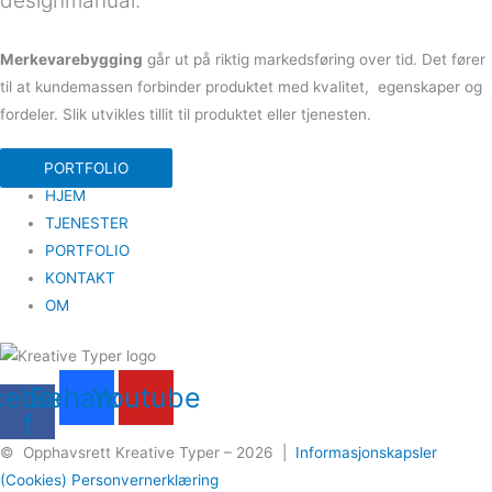
designmanual.
Merkevarebygging
går ut på riktig markedsføring over tid. Det fører
til at kundemassen forbinder produktet med kvalitet, egenskaper og
fordeler. Slik utvikles tillit til produktet eller tjenesten.
PORTFOLIO
HJEM
TJENESTER
PORTFOLIO
KONTAKT
OM
cebook-
Behance
Youtube
f
© Opphavsrett Kreative Typer – 2026 |
Informasjonskapsler
(Cookies)
Personvernerklæring