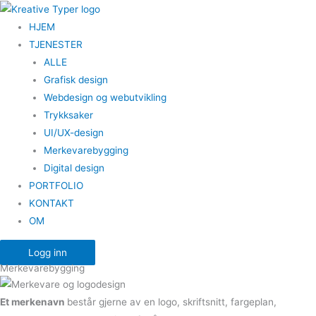
Hopp
rett
HJEM
til
TJENESTER
innholdet
ALLE
Grafisk design
Webdesign og webutvikling
Trykksaker
UI/UX-design
Merkevarebygging
Digital design
PORTFOLIO
KONTAKT
OM
Logg inn
Merkevarebygging
Et merkenavn
består gjerne av en logo, skriftsnitt, fargeplan,