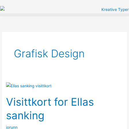
Hopp
rett
til
innholdet
Grafisk Design
Visittkort
for
Visittkort for Ellas
Ellas
sanking
sanking
jorunn