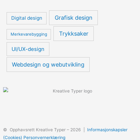
Grafisk design
Digital design
Trykksaker
Merkevarebygging
UI/UX-design
Webdesign og webutvikling
F
B
Y
a
e
o
© Opphavsrett Kreative Typer – 2026 |
Informasjonskapsler
(Cookies)
Personvernerklæring